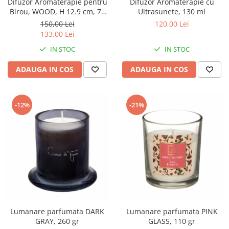
Difuzor Aromaterapie pentru
Difuzor Aromaterapie cu
Birou, WOOD, H 12.9 cm, 70
Ultrasunete, 130 ml
ml
150,00 Lei
120,00 Lei
133,00 Lei
IN STOC
IN STOC
ADAUGA IN COS
ADAUGA IN COS
-12%
-21%
Lumanare parfumata DARK
Lumanare parfumata PINK
GRAY, 260 gr
GLASS, 110 gr