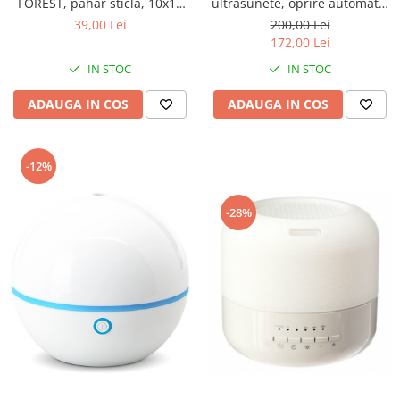
FOREST, pahar sticla, 10x10
ultrasunete, oprire automata,
cm
400 ml
39,00 Lei
200,00 Lei
172,00 Lei
IN STOC
IN STOC
ADAUGA IN COS
ADAUGA IN COS
-12%
-28%