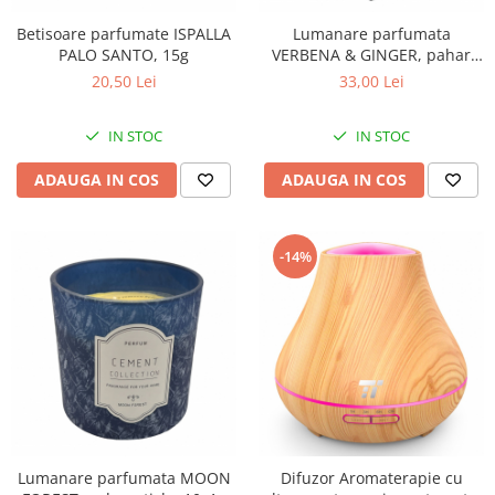
Betisoare parfumate ISPALLA
Lumanare parfumata
PALO SANTO, 15g
VERBENA & GINGER, pahar
sticla 8x7 cm, 120gr
20,50 Lei
33,00 Lei
IN STOC
IN STOC
ADAUGA IN COS
ADAUGA IN COS
-14%
Lumanare parfumata MOON
Difuzor Aromaterapie cu