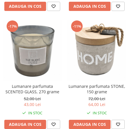
ADAUGA IN COS
ADAUGA IN COS
-17%
-11%
Lumanare parfumata
Lumanare parfumata STONE,
SCENTED GLASS, 270 grame
150 grame
52,00 Lei
72,00 Lei
43,00 Lei
64,00 Lei
IN STOC
IN STOC
ADAUGA IN COS
ADAUGA IN COS