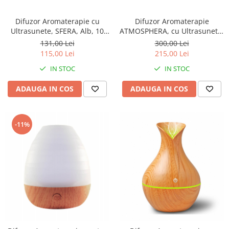
Difuzor Aromaterapie
Difuzor Aromaterapie cu
ATMOSPHERA, cu Ultrasunete,
Ultrasunete, SFERA, Alb, 10
Alb
cm
300,00 Lei
131,00 Lei
215,00 Lei
115,00 Lei
IN STOC
IN STOC
ADAUGA IN COS
ADAUGA IN COS
-11%