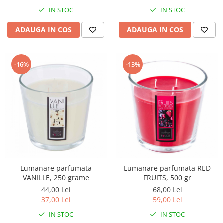
IN STOC
IN STOC
ADAUGA IN COS
ADAUGA IN COS
-16%
-13%
Lumanare parfumata
Lumanare parfumata RED
VANILLE, 250 grame
FRUITS, 500 gr
44,00 Lei
68,00 Lei
37,00 Lei
59,00 Lei
IN STOC
IN STOC