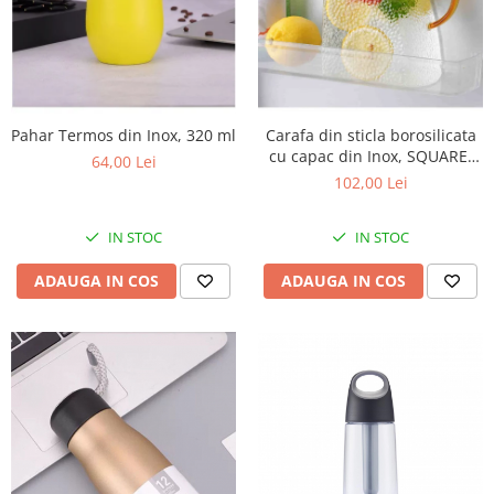
Pahar Termos din Inox, 320 ml
Carafa din sticla borosilicata
cu capac din Inox, SQUARE,
64,00 Lei
1400 ml, 9x13x20 cm
102,00 Lei
IN STOC
IN STOC
ADAUGA IN COS
ADAUGA IN COS