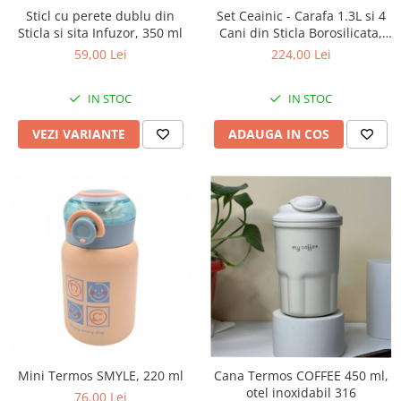
Sticl cu perete dublu din
Set Ceainic - Carafa 1.3L si 4
Sticla si sita Infuzor, 350 ml
Cani din Sticla Borosilicata,
LINES
59,00 Lei
224,00 Lei
IN STOC
IN STOC
VEZI VARIANTE
ADAUGA IN COS
Mini Termos SMYLE, 220 ml
Cana Termos COFFEE 450 ml,
otel inoxidabil 316
76,00 Lei