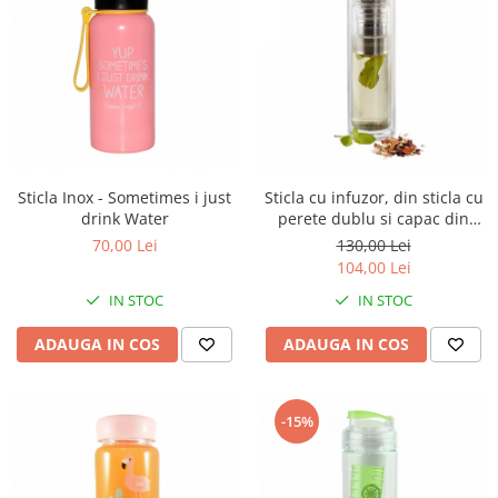
Sticla Inox - Sometimes i just
Sticla cu infuzor, din sticla cu
drink Water
perete dublu si capac din
Bambus
70,00 Lei
130,00 Lei
104,00 Lei
IN STOC
IN STOC
ADAUGA IN COS
ADAUGA IN COS
-15%