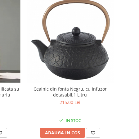
ilicata su
Ceainic din fonta Negru, cu infuzor
muriu
detasabil,1 Litru
215,00 Lei
IN STOC
ADAUGA IN COS