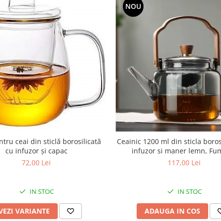
NOU
tru ceai din sticlă borosilicată
Ceainic 1200 ml din sticla boros
cu infuzor și capac
infuzor si maner lemn, Fu
72,00 Lei
117,00 Lei
IN STOC
IN STOC
VEZI VARIANTE
ADAUGA IN COS