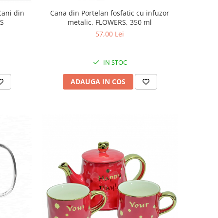
Cana din Portelan fosfatic cu infuzor
Cani din
metalic, FLOWERS, 350 ml
ES
57,00 Lei
IN STOC
ADAUGA IN COS