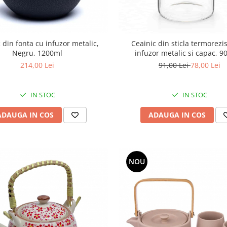
 din fonta cu infuzor metalic,
Ceainic din sticla termorezi
Negru, 1200ml
infuzor metalic si capac, 9
214,00 Lei
91,00 Lei
78,00 Lei
IN STOC
IN STOC
ADAUGA IN COS
ADAUGA IN COS
NOU