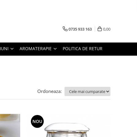
0735 933 163
0,00
IUNI
AROMATERAPIE
POLITICA DE RETUR
Ordoneaza:
NOU