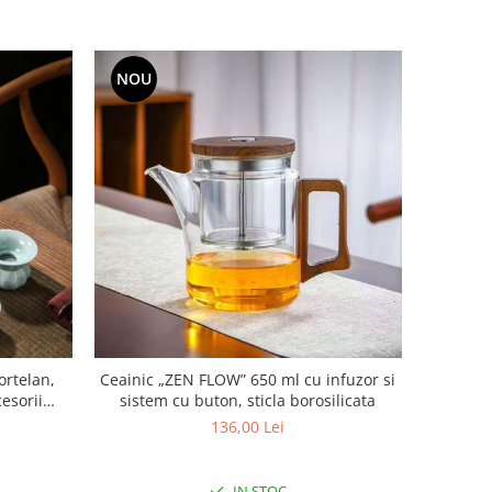
NOU
ortelan,
Ceainic „ZEN FLOW” 650 ml cu infuzor si
cesorii
sistem cu buton, sticla borosilicata
136,00 Lei
IN STOC