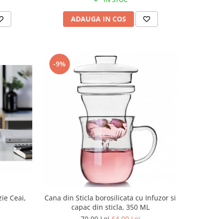
ADAUGA IN COS
-9%
ie Ceai,
Cana din Sticla borosilicata cu Infuzor si
capac din sticla, 350 ML
70,00 Lei
64,00 Lei