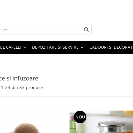
UL CAFELEI
DEPOZITARE SI SERVIRE
CADOURI SI DECORAT
ce si infuzoare
1-
24
din
33
produse
NOU