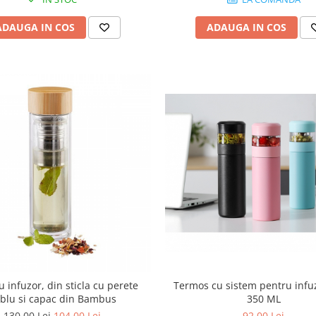
ADAUGA IN COS
ADAUGA IN COS
cu infuzor, din sticla cu perete
Termos cu sistem pentru infuz
blu si capac din Bambus
350 ML
130,00 Lei
104,00 Lei
92,00 Lei