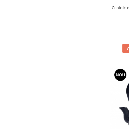
Ceainic din 
NOU