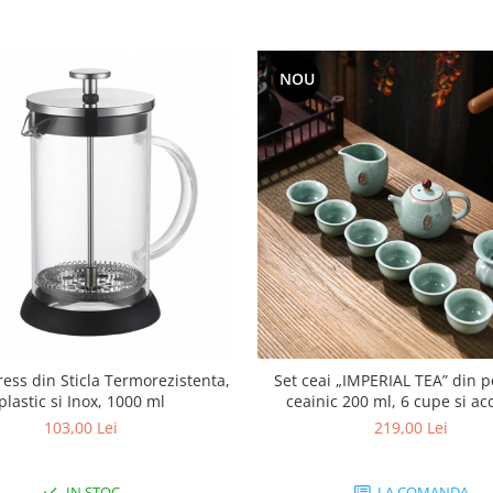
NOU
ess din Sticla Termorezistenta,
Set ceai „IMPERIAL TEA” din p
plastic si Inox, 1000 ml
ceainic 200 ml, 6 cupe si ac
incluse, Turcoaz
103,00 Lei
219,00 Lei
IN STOC
LA COMANDA