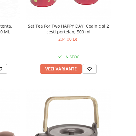
stenta,
Set Tea For Two HAPPY DAY, Ceainic si 2
00 ML
cesti portelan, 500 ml
204,00 Lei
IN STOC
VEZI VARIANTE