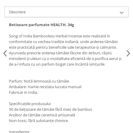
Descriere
Betisoare parfumate HEALTH, 34g
Song of India Bambooless Herbal Incense este realizată în
conformitate cu vechea tradiție indiană, unde arderea tămâiei
este practicată pentru beneficiile sale terapeutice și calmante.
Ayurveda prescrie arderea tămâiei făcute din ierburi, rășini,
mirodenii și uleiuri ca o modalitate eficientă de a purifica aerul și
de a-l infuza cu un parfum bogat care încântă simțurile.
Parfum: Notă lemnoasă cu tămâie.
Ambalare: Hartie reciclata lucrata manual
Fabricat in India.
Specificațiile produsului
50 de bețișoare de tămâie fără miez de bambus
Arzător de tămâie ceramică artizanală
Non-toxic, fără substanțe chimice
Ingrediente