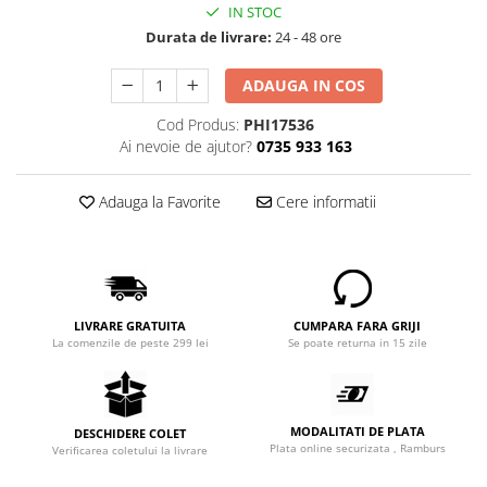
IN STOC
Durata de livrare:
24 - 48 ore
ADAUGA IN COS
Cod Produs:
PHI17536
Ai nevoie de ajutor?
0735 933 163
Adauga la Favorite
Cere informatii
LIVRARE GRATUITA
CUMPARA FARA GRIJI
La comenzile de peste 299 lei
Se poate returna in 15 zile
MODALITATI DE PLATA
DESCHIDERE COLET
Plata online securizata , Ramburs
Verificarea coletului la livrare