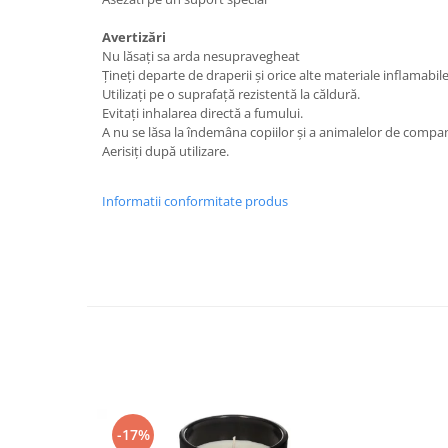
Avertizări
Nu lăsați sa arda nesupravegheat
Țineți departe de draperii și orice alte materiale inflamabile
Utilizați pe o suprafață rezistentă la căldură.
Evitați inhalarea directă a fumului.
A nu se lăsa la îndemâna copiilor și a animalelor de compan
Aerisiți după utilizare.
Informatii conformitate produs
-17%