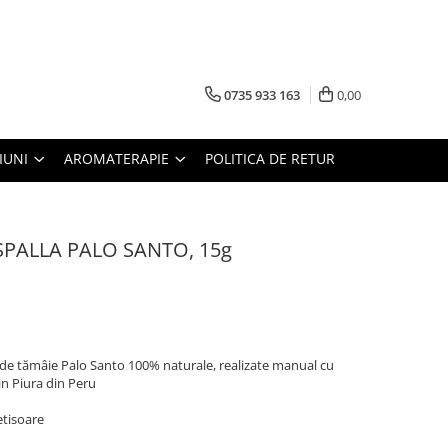
0735 933 163
0,00
IUNI
AROMATERAPIE
POLITICA DE RETUR
ISPALLA PALO SANTO, 15g
 de tămâie Palo Santo 100% naturale, realizate manual cu
in Piura din Peru
etisoare