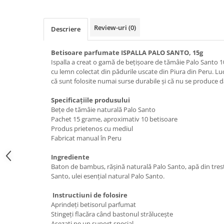
Review-uri
(0)
Descriere
Betisoare parfumate ISPALLA PALO SANTO, 15g
Ispalla a creat o gamă de bețișoare de tămâie Palo Santo 
cu lemn colectat din pădurile uscate din Piura din Peru. L
că sunt folosite numai surse durabile și că nu se produce 
Specificațiile produsului
Bețe de tămâie naturală Palo Santo
Pachet 15 grame, aproximativ 10 betisoare
Produs prietenos cu mediul
Fabricat manual în Peru
Ingrediente
Baton de bambus, rășină naturală Palo Santo, apă din tres
Santo, ulei esențial natural Palo Santo.
Instructiuni de folosire
Aprindeți betisorul parfumat
Stingeți flacăra când bastonul strălucește
Asezati pe un suport special