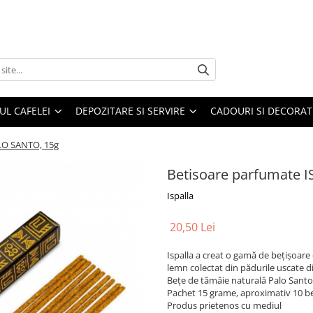
UL CAFELEI
DEPOZITARE SI SERVIRE
CADOURI SI DECORAT
LO SANTO, 15g
Betisoare parfumate 
Ispalla
20,50 Lei
Ispalla a creat o gamă de bețișoare
lemn colectat din pădurile uscate d
Bețe de tămâie naturală Palo Santo
Pachet 15 grame, aproximativ 10 b
Produs prietenos cu mediul