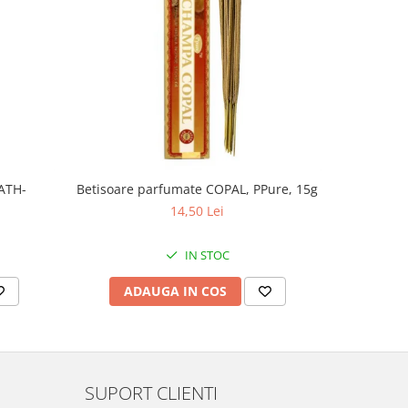
Lumana
ATH-
Betisoare parfumate COPAL, PPure, 15g
GINGER, 
14,50 Lei
IN STOC
AD
ADAUGA IN COS
SUPORT CLIENTI