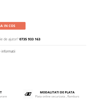
A IN COS
ie de ajutor?
0735 933 163
informatii
ET
MODALITATI DE PLATA
ivrare
Plata online securizata , Ramburs