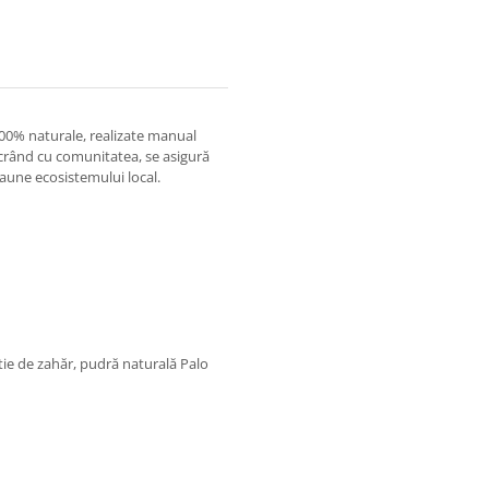
100% naturale, realizate manual
ucrând cu comunitatea, se asigură
daune ecosistemului local.
tie de zahăr, pudră naturală Palo