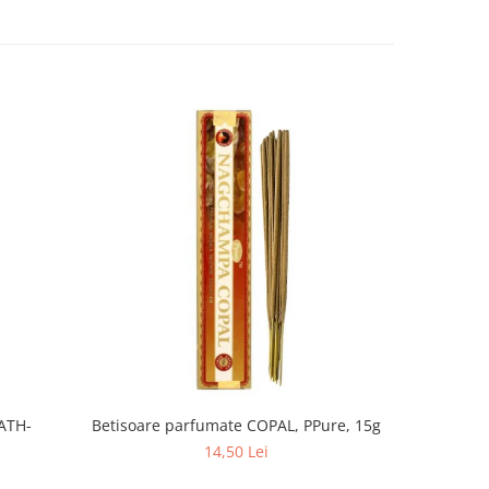
Betisoa
ATH-
Betisoare parfumate COPAL, PPure, 15g
14,50 Lei