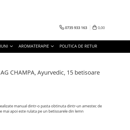
0735 933 163
0,00
IUNI
AROMATERAPIE
POLITICA DE RETUR
NAG CHAMPA, Ayurvedic, 15 betisoare
, realizate manual dintr-o pasta obtinuta dintr-un amestec de
re mai apoi este rulata pe un betisoarele din lemn