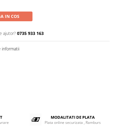
A IN COS
e ajutor?
0735 933 163
informatii
ET
MODALITATI DE PLATA
ivrare
Plata online securizata , Ramburs