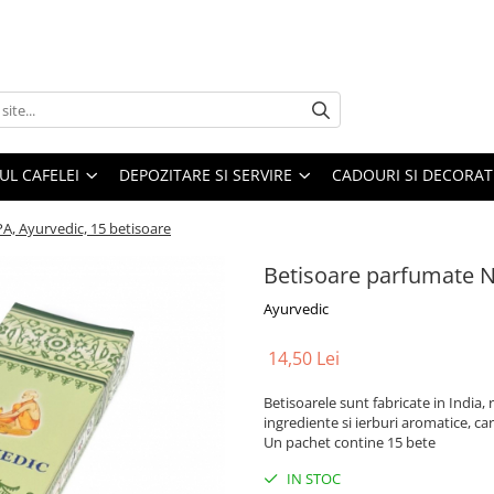
UL CAFELEI
DEPOZITARE SI SERVIRE
CADOURI SI DECORAT
, Ayurvedic, 15 betisoare
Betisoare parfumate 
Ayurvedic
14,50 Lei
Betisoarele sunt fabricate in India
ingrediente si ierburi aromatice, ca
Un pachet contine 15 bete
IN STOC