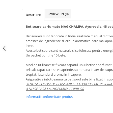
Review-uri
(0)
Descriere
Betisoare parfumate NAG CHAMPA, Ayurvedic, 15 bet
Betisoarele sunt fabricate in India, realizate manual dintr-
amestec de ingrediente si ierburi aromatice, care mai apoi 
lemn.
Aceste betisoare sunt naturale si se folosesc pentru energiza
Un pachet contine 15 bete.
Mod de utilizare: se fixeaza capatul unui betisor parfumat i
celalalt capat care se va aprinde, sa ramana in aer deasupr
treptat, lasandu-si aroma in incapere.
Asigurati-va intotdeauna ca betisorul este bine fixat in supo
A NU SE FOLOSI DE PERSOANELE CU PROBLEME RESPIRA
A NU SE LASA LA INDEMANA COPIILOR
Informatii conformitate produs