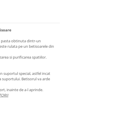
isoare
o pasta obtinuta dintr-un
este rulata pe un betisoarele din
rea si purificarea spatiilor.
n suportul special, astfel incat
a suportului. Betisorul va arde
rt, inainte de a-l aprinde.
TORII