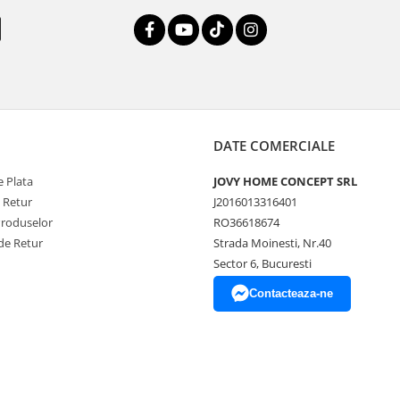
DATE COMERCIALE
 Plata
JOVY HOME CONCEPT SRL
e Retur
J2016013316401
Produselor
RO36618674
de Retur
Strada Moinesti, Nr.40
Sector 6, Bucuresti
Contacteaza-ne