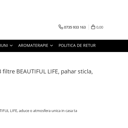
0735 933 163
0,00
IUNI
AROMATERAPIE
POLITICA DE RETUR
iltre BEAUTIFUL LIFE, pahar sticla,
FUL LIFE, aduce o atmosfera unica in casa ta