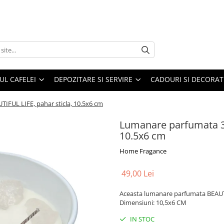
UL CAFELEI
DEPOZITARE SI SERVIRE
CADOURI SI DECORAT
TIFUL LIFE, pahar sticla, 10.5x6 cm
Lumanare parfumata 3 f
10.5x6 cm
Home Fragance
49,00 Lei
Aceasta lumanare parfumata BEAUTI
Dimensiuni: 10,5x6 CM
IN STOC