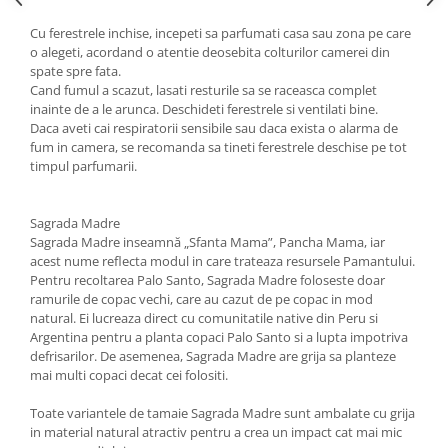
Cu ferestrele inchise, incepeti sa parfumati casa sau zona pe care
o alegeti, acordand o atentie deosebita colturilor camerei din
spate spre fata.
Cand fumul a scazut, lasati resturile sa se raceasca complet
inainte de a le arunca. Deschideti ferestrele si ventilati bine.
Daca aveti cai respiratorii sensibile sau daca exista o alarma de
fum in camera, se recomanda sa tineti ferestrele deschise pe tot
timpul parfumarii.
Sagrada Madre
Sagrada Madre inseamnă „Sfanta Mama”, Pancha Mama, iar
acest nume reflecta modul in care trateaza resursele Pamantului.
Pentru recoltarea Palo Santo, Sagrada Madre foloseste doar
ramurile de copac vechi, care au cazut de pe copac in mod
natural. Ei lucreaza direct cu comunitatile native din Peru si
Argentina pentru a planta copaci Palo Santo si a lupta impotriva
defrisarilor. De asemenea, Sagrada Madre are grija sa planteze
mai multi copaci decat cei folositi.
Toate variantele de tamaie Sagrada Madre sunt ambalate cu grija
in material natural atractiv pentru a crea un impact cat mai mic