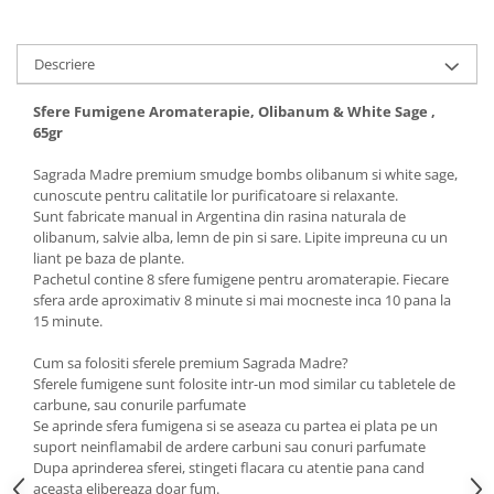
Descriere
Sfere Fumigene Aromaterapie, Olibanum & White Sage ,
65gr
Sagrada Madre premium smudge bombs olibanum si white sage,
cunoscute pentru calitatile lor purificatoare si relaxante.
Sunt fabricate manual in Argentina din rasina naturala de
olibanum, salvie alba, lemn de pin si sare. Lipite impreuna cu un
liant pe baza de plante.
Pachetul contine 8 sfere fumigene pentru aromaterapie. Fiecare
sfera arde aproximativ 8 minute si mai mocneste inca 10 pana la
15 minute.
Cum sa folositi sferele premium Sagrada Madre?
Sferele fumigene sunt folosite intr-un mod similar cu tabletele de
carbune, sau conurile parfumate
Se aprinde sfera fumigena si se aseaza cu partea ei plata pe un
suport neinflamabil de ardere carbuni sau conuri parfumate
Dupa aprinderea sferei, stingeti flacara cu atentie pana cand
aceasta elibereaza doar fum.