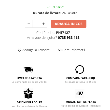
IN STOC
Durata de livrare:
24 - 48 ore
ADAUGA IN COS
Cod Produs:
PHI7127
Ai nevoie de ajutor?
0735 933 163
Adauga la Favorite
Cere informatii
LIVRARE GRATUITA
CUMPARA FARA GRIJI
La comenzile de peste 299 lei
Se poate returna in 15 zile
MODALITATI DE PLATA
DESCHIDERE COLET
Plata online securizata , Ramburs
Verificarea coletului la livrare