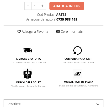
ADAUGA IN COS
Cod Produs:
ART33
Ai nevoie de ajutor?
0735 933 163
Adauga la Favorite
Cere informatii
LIVRARE GRATUITA
CUMPARA FARA GRIJI
La comenzile de peste 299 lei
Se poate returna in 15 zile
MODALITATI DE PLATA
DESCHIDERE COLET
Plata online securizata , Ramburs
Verificarea coletului la livrare
Descriere