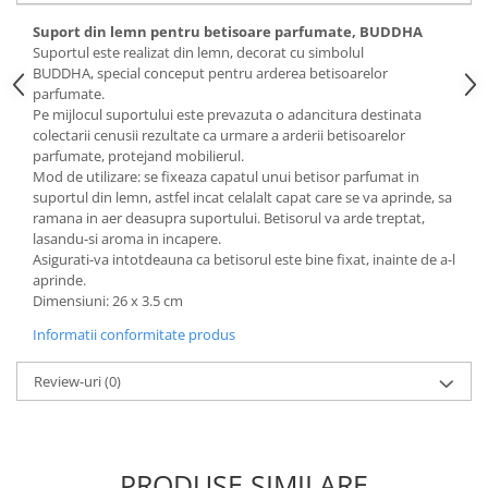
Suport din lemn pentru betisoare parfumate, BUDDHA
Suportul este realizat din lemn, decorat cu simbolul
BUDDHA, special conceput pentru arderea betisoarelor
parfumate.
Pe mijlocul suportului este prevazuta o adancitura destinata
colectarii cenusii rezultate ca urmare a arderii betisoarelor
parfumate, protejand mobilierul.
Mod de utilizare: se fixeaza capatul unui betisor parfumat in
suportul din lemn, astfel incat celalalt capat care se va aprinde, sa
ramana in aer deasupra suportului. Betisorul va arde treptat,
lasandu-si aroma in incapere.
Asigurati-va intotdeauna ca betisorul este bine fixat, inainte de a-l
aprinde.
Dimensiuni: 26 x 3.5 cm
Informatii conformitate produs
Review-uri
(0)
PRODUSE SIMILARE