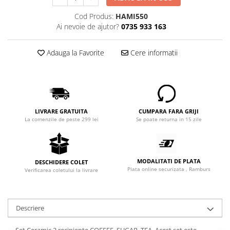
Cod Produs:
HAMI550
Ai nevoie de ajutor?
0735 933 163
Adauga la Favorite
Cere informatii
LIVRARE GRATUITA
CUMPARA FARA GRIJI
La comenzile de peste 299 lei
Se poate returna in 15 zile
MODALITATI DE PLATA
DESCHIDERE COLET
Plata online securizata , Ramburs
Verificarea coletului la livrare
Descriere
Set Ceramic 3 recipiente COFFEE, SUGAR, TEA. Acest set este