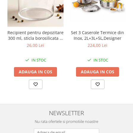
Recipient pentru depozitare
Set 3 Caserole Termice din
300 ml, sticla borosilicata si
Inox, 2L+3L+5L,Designer
capac din lemn
26,00 Lei
224,00 Lei
IN STOC
IN STOC
ADAUGA IN COS
ADAUGA IN COS
NEWSLETTER
Nu rata ofertele si promotiile noastre