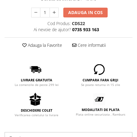
ADAUGA IN COS
Cod Produs:
CDS22
Ai nevoie de ajutor?
0735 933 163
Adauga la Favorite
Cere informatii
LIVRARE GRATUITA
CUMPARA FARA GRIJI
La comenzile de peste 299 lei
Se poate returna in 15 zile
MODALITATI DE PLATA
DESCHIDERE COLET
Plata online securizata , Ramburs
Verificarea coletului la livrare