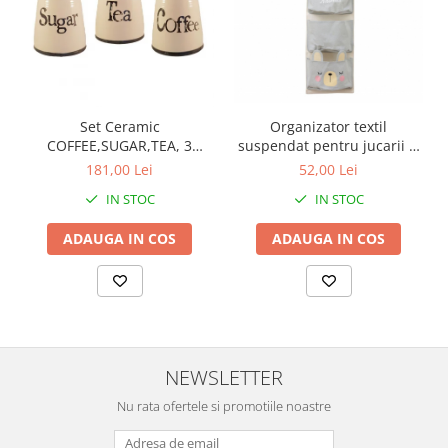
Set Ceramic
Organizator textil
COFFEE,SUGAR,TEA, 3
suspendat pentru jucarii si
recipiente
depozitare, Animals,
181,00 Lei
52,00 Lei
59x19.5 cm
IN STOC
IN STOC
ADAUGA IN COS
ADAUGA IN COS
NEWSLETTER
Nu rata ofertele si promotiile noastre