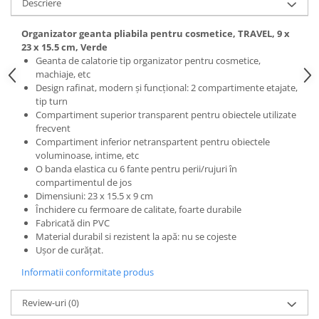
Descriere
Organizator geanta pliabila pentru cosmetice, TRAVEL, 9 x
23 x 15.5 cm, Verde
Geanta de calatorie tip organizator pentru cosmetice,
machiaje, etc
Design rafinat, modern și funcțional: 2 compartimente etajate,
tip turn
Compartiment superior transparent pentru obiectele utilizate
frecvent
Compartiment inferior netranspartent pentru obiectele
voluminoase, intime, etc
O banda elastica cu 6 fante pentru perii/rujuri în
compartimentul de jos
Dimensiuni: 23 x 15.5 x 9 cm
Închidere cu fermoare de calitate, foarte durabile
Fabricată din PVC
Material durabil si rezistent la apă: nu se cojeste
Ușor de curățat.
Informatii conformitate produs
Review-uri
(0)