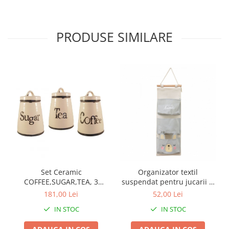
PRODUSE SIMILARE
Set Ceramic
Organizator textil
COFFEE,SUGAR,TEA, 3
suspendat pentru jucarii si
recipiente
depozitare, Animals,
181,00 Lei
52,00 Lei
59x19.5 cm
IN STOC
IN STOC