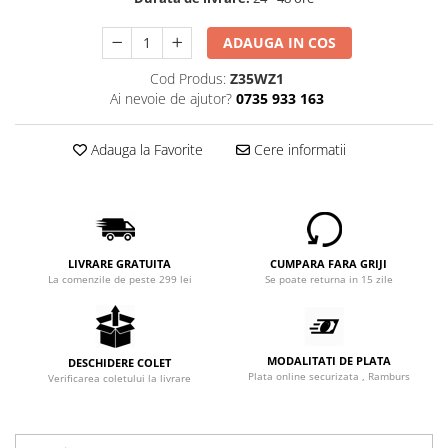
ADAUGA IN COS
Cod Produs:
Z35WZ1
Ai nevoie de ajutor?
0735 933 163
Adauga la Favorite
Cere informatii
LIVRARE GRATUITA
CUMPARA FARA GRIJI
La comenzile de peste 299 lei
Se poate returna in 15 zile
MODALITATI DE PLATA
DESCHIDERE COLET
Plata online securizata , Ramburs
Verificarea coletului la livrare