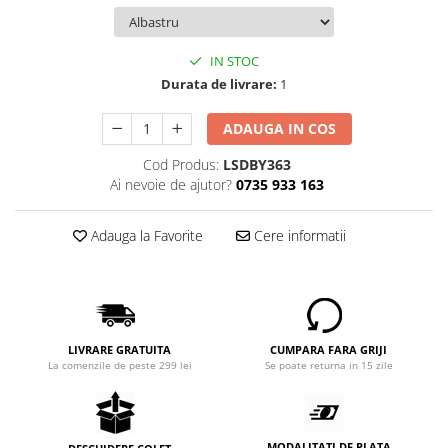
IN STOC
Durata de livrare:
1
ADAUGA IN COS
Cod Produs:
LSDBY363
Ai nevoie de ajutor?
0735 933 163
Adauga la Favorite
Cere informatii
LIVRARE GRATUITA
CUMPARA FARA GRIJI
La comenzile de peste 299 lei
Se poate returna in 15 zile
MODALITATI DE PLATA