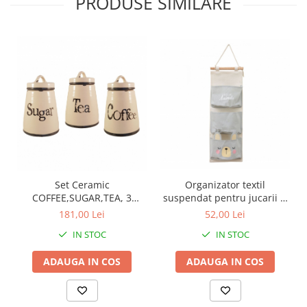
PRODUSE SIMILARE
Set Ceramic
Organizator textil
COFFEE,SUGAR,TEA, 3
suspendat pentru jucarii si
recipiente
depozitare, Animals,
181,00 Lei
52,00 Lei
59x19.5 cm
IN STOC
IN STOC
ADAUGA IN COS
ADAUGA IN COS