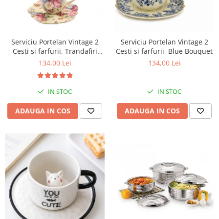
Serviciu Portelan Vintage 2
Serviciu Portelan Vintage 2
Cesti si farfurii, Trandafiri
Cesti si farfurii, Blue Bouquet
NEW
134,00 Lei
134,00 Lei
IN STOC
IN STOC
ADAUGA IN COS
ADAUGA IN COS