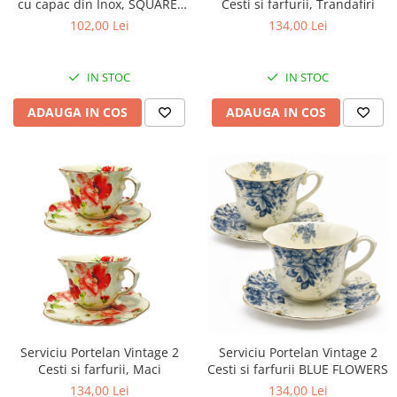
cu capac din Inox, SQUARE,
Cesti si farfurii, Trandafiri
1400 ml, 9x13x20 cm
102,00 Lei
134,00 Lei
IN STOC
IN STOC
ADAUGA IN COS
ADAUGA IN COS
Serviciu Portelan Vintage 2
Serviciu Portelan Vintage 2
Cesti si farfurii BLUE FLOWERS
Cesti si farfurii, Maci
134,00 Lei
134,00 Lei