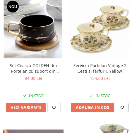
NOU
Set Ceasca GOLDEN din
Serviciu Portelan Vintage 2
Portelan cu suport din
Cesti si farfurii, Yellow
Bambus, pentru cafea si ceai,
84,00 Lei
134,00 Lei
350 ml
IN STOC
IN STOC
VEZI VARIANTE
ADAUGA IN COS