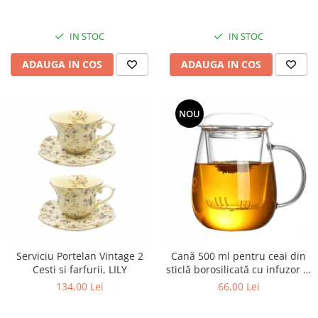
IN STOC
IN STOC
ADAUGA IN COS
ADAUGA IN COS
NOU
Serviciu Portelan Vintage 2
Cană 500 ml pentru ceai din
Cesti si farfurii, LILY
sticlă borosilicată cu infuzor și
capac
134,00 Lei
66,00 Lei