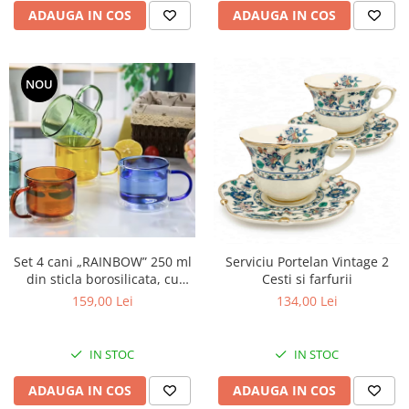
ADAUGA IN COS
ADAUGA IN COS
NOU
Set 4 cani „RAINBOW” 250 ml
Serviciu Portelan Vintage 2
din sticla borosilicata, cu
Cesti si farfurii
perete dublu, multicolor
159,00 Lei
134,00 Lei
IN STOC
IN STOC
ADAUGA IN COS
ADAUGA IN COS