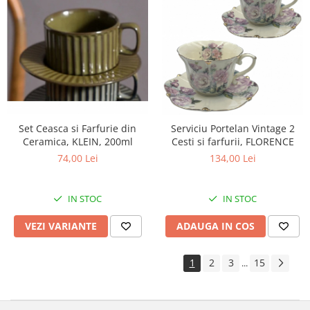
Set Ceasca si Farfurie din
Serviciu Portelan Vintage 2
Ceramica, KLEIN, 200ml
Cesti si farfurii, FLORENCE
74,00 Lei
134,00 Lei
IN STOC
IN STOC
VEZI VARIANTE
ADAUGA IN COS
1
2
3
15
...