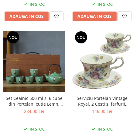
IN STOC
IN STOC
ADAUGA IN COS
ADAUGA IN COS
NOU
NOU
Set Ceainic 500 ml si 6 cupe
Serviciu Portelan Vintage
din Portelan, cutie Lemn,
Royal, 2 Cesti si farfurii,
Verde
SPRING BOUQUET
284,00 Lei
146,00 Lei
IN STOC
IN STOC