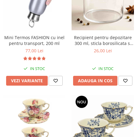
Mini Termos FASHION cu inel
Recipient pentru depozitare
pentru transport, 200 ml
300 ml, sticla borosilicata si
capac din lemn
77,00 Lei
26,00 Lei
IN STOC
IN STOC
VEZI VARIANTE
ADAUGA IN COS
NOU