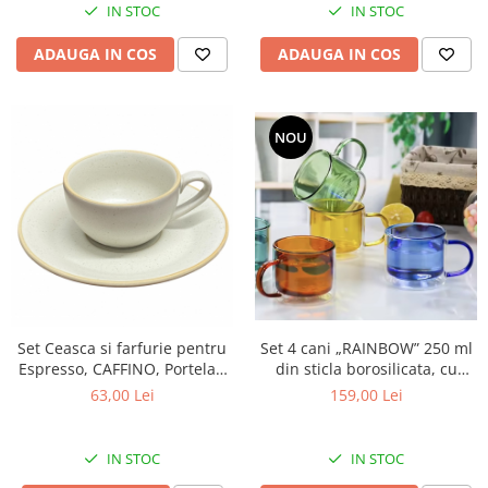
IN STOC
IN STOC
ADAUGA IN COS
ADAUGA IN COS
NOU
Set 4 cani „RAINBOW” 250 ml
Set Ceasca si farfurie pentru
din sticla borosilicata, cu
Espresso, CAFFINO, Portelan
perete dublu, multicolor
cu aspect mat, 80 ml
159,00 Lei
63,00 Lei
IN STOC
IN STOC