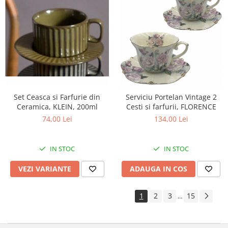
Set Ceasca si Farfurie din
Serviciu Portelan Vintage 2
Ceramica, KLEIN, 200ml
Cesti si farfurii, FLORENCE
74,00 Lei
134,00 Lei
IN STOC
IN STOC
VEZI VARIANTE
ADAUGA IN COS
1
2
3
15
...