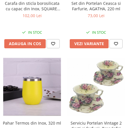
Carafa din sticla borosilicata
Set din Portelan Ceasca si
cu capac din Inox, SQUARE,
Farfurie, AGATHA, 220 ml
1400 ml, 9x13x20 cm
102,00 Lei
73,00 Lei
IN STOC
IN STOC
ADAUGA IN COS
VEZI VARIANTE
Pahar Termos din Inox, 320 ml
Serviciu Portelan Vintage 2