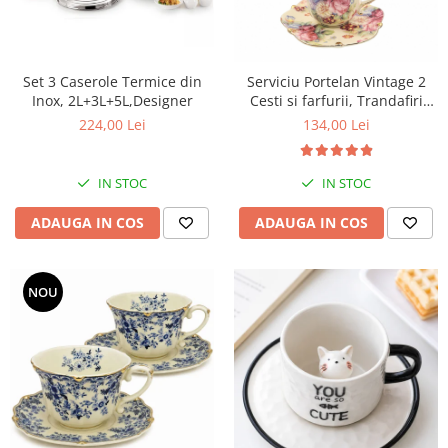
Set 3 Caserole Termice din
Serviciu Portelan Vintage 2
Inox, 2L+3L+5L,Designer
Cesti si farfurii, Trandafiri
NEW
224,00 Lei
134,00 Lei
IN STOC
IN STOC
ADAUGA IN COS
ADAUGA IN COS
NOU