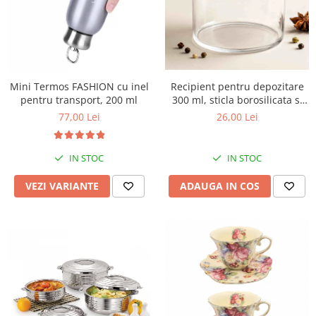
Mini Termos FASHION cu inel
Recipient pentru depozitare
pentru transport, 200 ml
300 ml, sticla borosilicata si
capac din lemn
77,00 Lei
26,00 Lei
IN STOC
IN STOC
VEZI VARIANTE
ADAUGA IN COS