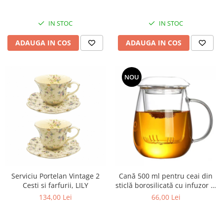
IN STOC
IN STOC
ADAUGA IN COS
ADAUGA IN COS
NOU
Serviciu Portelan Vintage 2
Cană 500 ml pentru ceai din
Cesti si farfurii, LILY
sticlă borosilicată cu infuzor și
capac
134,00 Lei
66,00 Lei