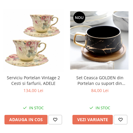
NOU
Serviciu Portelan Vintage 2
Set Ceasca GOLDEN din
Cesti si farfurii, ADELE
Portelan cu suport din
Bambus, pentru cafea si ceai,
134,00 Lei
84,00 Lei
350 ml
IN STOC
IN STOC
ADAUGA IN COS
VEZI VARIANTE