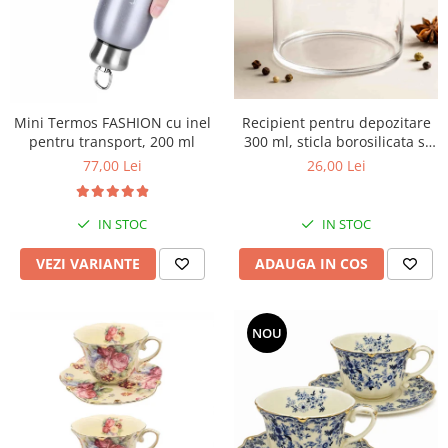
Mini Termos FASHION cu inel
Recipient pentru depozitare
pentru transport, 200 ml
300 ml, sticla borosilicata si
capac din lemn
77,00 Lei
26,00 Lei
IN STOC
IN STOC
VEZI VARIANTE
ADAUGA IN COS
NOU