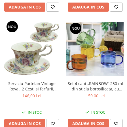
ADAUGA IN COS
ADAUGA IN COS
NOU
NOU
Set 4 cani „RAINBOW” 250 ml
Serviciu Portelan Vintage
din sticla borosilicata, cu
Royal, 2 Cesti si farfurii,
perete dublu, multicolor
SPRING BOUQUET
159,00 Lei
146,00 Lei
IN STOC
IN STOC
ADAUGA IN COS
ADAUGA IN COS