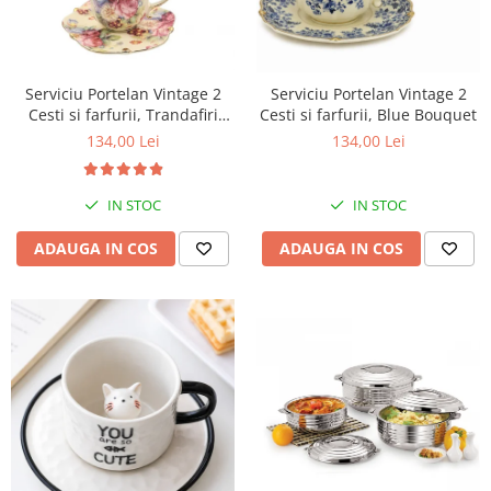
Serviciu Portelan Vintage 2
Serviciu Portelan Vintage 2
Cesti si farfurii, Trandafiri
Cesti si farfurii, Blue Bouquet
NEW
134,00 Lei
134,00 Lei
IN STOC
IN STOC
ADAUGA IN COS
ADAUGA IN COS