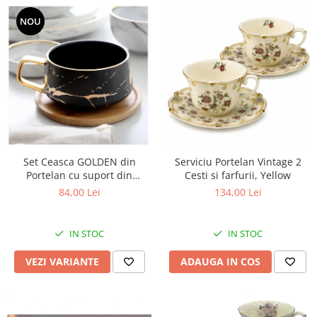
NOU
Set Ceasca GOLDEN din
Serviciu Portelan Vintage 2
Portelan cu suport din
Cesti si farfurii, Yellow
Bambus, pentru cafea si ceai,
84,00 Lei
134,00 Lei
350 ml
IN STOC
IN STOC
VEZI VARIANTE
ADAUGA IN COS