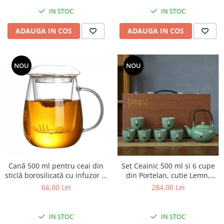
IN STOC
IN STOC
ADAUGA IN COS
ADAUGA IN COS
NOU
NOU
Cană 500 ml pentru ceai din
Set Ceainic 500 ml si 6 cupe
sticlă borosilicată cu infuzor și
din Portelan, cutie Lemn,
capac
Verde
66,00 Lei
284,00 Lei
IN STOC
IN STOC