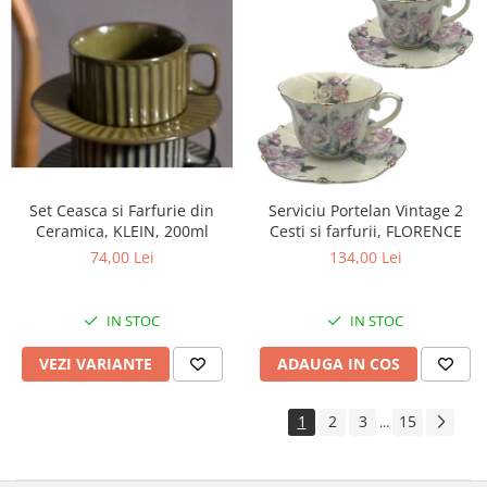
Set Ceasca si Farfurie din
Serviciu Portelan Vintage 2
Ceramica, KLEIN, 200ml
Cesti si farfurii, FLORENCE
74,00 Lei
134,00 Lei
IN STOC
IN STOC
VEZI VARIANTE
ADAUGA IN COS
1
2
3
15
...