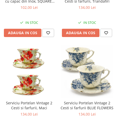
cu capac din Inox, SQUARE,
Cesti si farfurii, Trandafiri
1400 ml, 9x13x20 cm
102,00 Lei
134,00 Lei
IN STOC
IN STOC
ADAUGA IN COS
ADAUGA IN COS
Serviciu Portelan Vintage 2
Serviciu Portelan Vintage 2
Cesti si farfurii BLUE FLOWERS
Cesti si farfurii, Maci
134,00 Lei
134,00 Lei