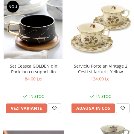
NOU
Set Ceasca GOLDEN din
Serviciu Portelan Vintage 2
Portelan cu suport din
Cesti si farfurii, Yellow
Bambus, pentru cafea si ceai,
84,00 Lei
134,00 Lei
350 ml
IN STOC
IN STOC
VEZI VARIANTE
ADAUGA IN COS