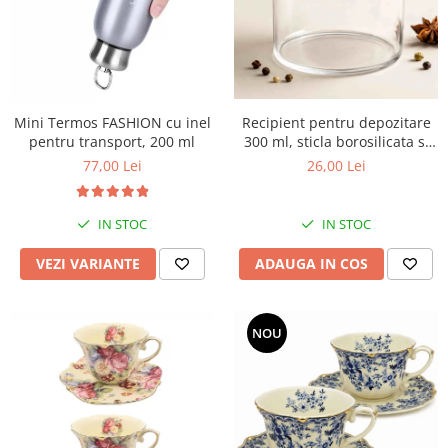
Mini Termos FASHION cu inel
Recipient pentru depozitare
pentru transport, 200 ml
300 ml, sticla borosilicata si
capac din lemn
77,00 Lei
26,00 Lei
IN STOC
IN STOC
VEZI VARIANTE
ADAUGA IN COS
NOU