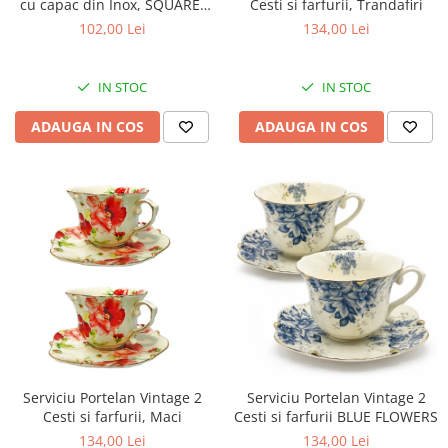
cu capac din Inox, SQUARE,
Cesti si farfurii, Trandafiri
1400 ml, 9x13x20 cm
102,00 Lei
134,00 Lei
IN STOC
IN STOC
ADAUGA IN COS
ADAUGA IN COS
Serviciu Portelan Vintage 2
Serviciu Portelan Vintage 2
Cesti si farfurii BLUE FLOWERS
Cesti si farfurii, Maci
134,00 Lei
134,00 Lei