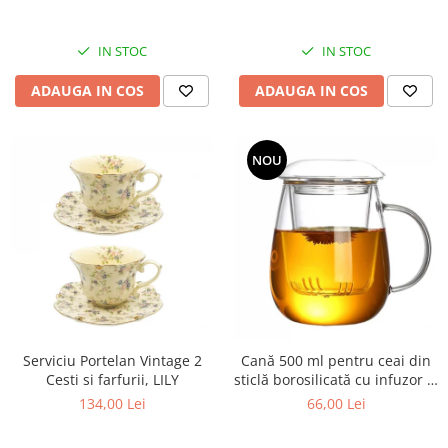
IN STOC
IN STOC
ADAUGA IN COS
ADAUGA IN COS
NOU
Serviciu Portelan Vintage 2
Cană 500 ml pentru ceai din
Cesti si farfurii, LILY
sticlă borosilicată cu infuzor și
capac
134,00 Lei
66,00 Lei