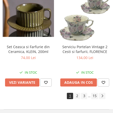
Set Ceasca si Farfurie din
Serviciu Portelan Vintage 2
Ceramica, KLEIN, 200ml
Cesti si farfurii, FLORENCE
74,00 Lei
134,00 Lei
IN STOC
IN STOC
VEZI VARIANTE
ADAUGA IN COS
1
2
3
15
...