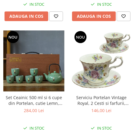
IN STOC
IN STOC
ADAUGA IN COS
ADAUGA IN COS
NOU
NOU
Set Ceainic 500 ml si 6 cupe
Serviciu Portelan Vintage
din Portelan, cutie Lemn,
Royal, 2 Cesti si farfurii,
Verde
SPRING BOUQUET
284,00 Lei
146,00 Lei
IN STOC
IN STOC