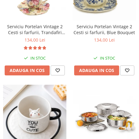
Serviciu Portelan Vintage 2
Serviciu Portelan Vintage 2
Cesti si farfurii, Trandafiri
Cesti si farfurii, Blue Bouquet
NEW
134,00 Lei
134,00 Lei
IN STOC
IN STOC
ADAUGA IN COS
ADAUGA IN COS