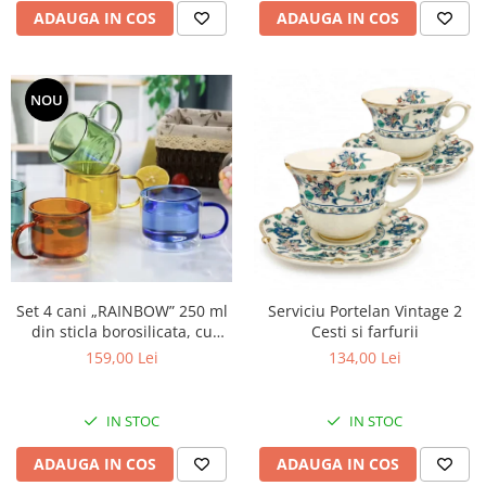
ADAUGA IN COS
ADAUGA IN COS
NOU
Set 4 cani „RAINBOW” 250 ml
Serviciu Portelan Vintage 2
din sticla borosilicata, cu
Cesti si farfurii
perete dublu, multicolor
159,00 Lei
134,00 Lei
IN STOC
IN STOC
ADAUGA IN COS
ADAUGA IN COS