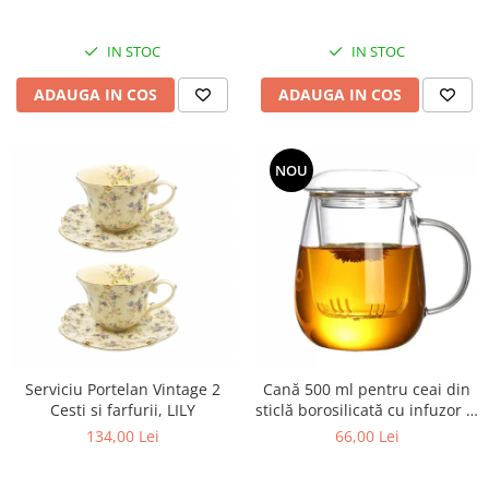
IN STOC
IN STOC
ADAUGA IN COS
ADAUGA IN COS
NOU
Serviciu Portelan Vintage 2
Cană 500 ml pentru ceai din
Cesti si farfurii, LILY
sticlă borosilicată cu infuzor și
capac
134,00 Lei
66,00 Lei