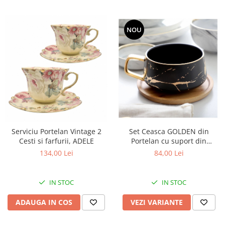
NOU
Serviciu Portelan Vintage 2
Set Ceasca GOLDEN din
Cesti si farfurii, ADELE
Portelan cu suport din
Bambus, pentru cafea si ceai,
134,00 Lei
84,00 Lei
350 ml
IN STOC
IN STOC
ADAUGA IN COS
VEZI VARIANTE