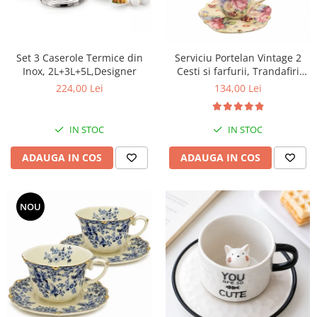
Set 3 Caserole Termice din
Serviciu Portelan Vintage 2
Inox, 2L+3L+5L,Designer
Cesti si farfurii, Trandafiri
NEW
224,00 Lei
134,00 Lei
IN STOC
IN STOC
ADAUGA IN COS
ADAUGA IN COS
NOU