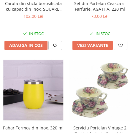
Carafa din sticla borosilicata
Set din Portelan Ceasca si
cu capac din Inox, SQUARE,
Farfurie, AGATHA, 220 ml
1400 ml, 9x13x20 cm
102,00 Lei
73,00 Lei
IN STOC
IN STOC
ADAUGA IN COS
VEZI VARIANTE
Pahar Termos din Inox, 320 ml
Serviciu Portelan Vintage 2