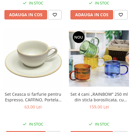
IN STOC
IN STOC
ADAUGA IN COS
ADAUGA IN COS
NOU
Set 4 cani „RAINBOW” 250 ml
Set Ceasca si farfurie pentru
din sticla borosilicata, cu
Espresso, CAFFINO, Portelan
perete dublu, multicolor
cu aspect mat, 80 ml
159,00 Lei
63,00 Lei
IN STOC
IN STOC