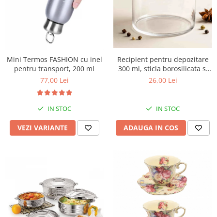
Mini Termos FASHION cu inel
Recipient pentru depozitare
pentru transport, 200 ml
300 ml, sticla borosilicata si
capac din lemn
77,00 Lei
26,00 Lei
IN STOC
IN STOC
VEZI VARIANTE
ADAUGA IN COS