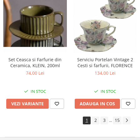
Set Ceasca si Farfurie din
Serviciu Portelan Vintage 2
Ceramica, KLEIN, 200ml
Cesti si farfurii, FLORENCE
74,00 Lei
134,00 Lei
IN STOC
IN STOC
VEZI VARIANTE
ADAUGA IN COS
1
2
3
15
...