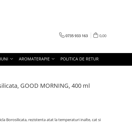
0735 933 163
0,00
IUNI
AROMATERAPIE
POLITICA DE RETUR
osilicata, GOOD MORNING, 400 ml
cla Borosilicata, rezistenta atat la temperaturi inalte, cat si