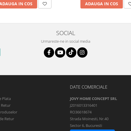
ADAUGA IN COS
ADAUGA IN COS
SOCIAL
Urmareste-ne in social media
DATE COMERCIALE
 Plata
JOVY HOME CONCEPT SRL
e Retur
J2016013316401
Produselor
RO36618674
de Retur
Strada Moinesti, Nr.40
Sector 6, Bucuresti