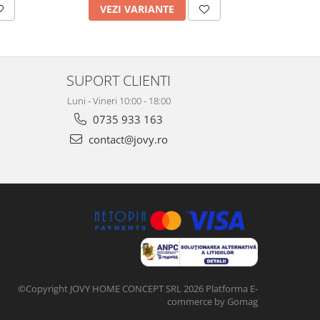
VEZI VARIANTE
AD
SUPORT CLIENTI
Luni - Vineri 10:00 - 18:00
0735 933 163
contact@jovy.ro
©Copyright JOVY HOME CONCEPT SRL 2026
Platforma E-
commerce by Gomag