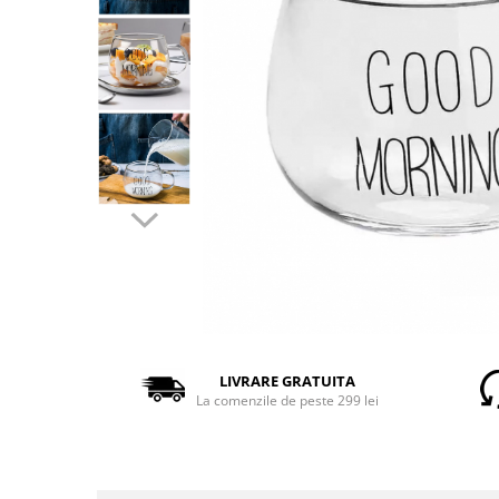
LIVRARE GRATUITA
La comenzile de peste 299 lei