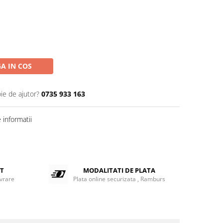
A IN COS
ie de ajutor?
0735 933 163
informatii
ET
MODALITATI DE PLATA
ivrare
Plata online securizata , Ramburs