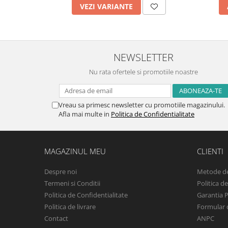
VEZI VARIANTE
NEWSLETTER
Nu rata ofertele si promotiile noastre
Vreau sa primesc newsletter cu promotiile magazinului.
Afla mai multe in
Politica de Confidentialitate
MAGAZINUL MEU
CLIENTI
Despre noi
Metode de
Termeni si Conditii
Politica d
Politica de Confidentialitate
Garantia 
Politica de livrare
Formular 
Contact
ANPC