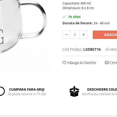
Capacitate: 400 ml
Dimensiuni: 8 x 8 cm
In stoc
Durata de livrare:
24 - 48 ore
ADAUG
Cod Produs:
LSDBST16
Ai nevo
Adauga la Favorite
Cere 
CUMPARA FARA GRIJI
DESCHIDERE COL
Se poate returna in 15 zile
Verificarea coletului la l