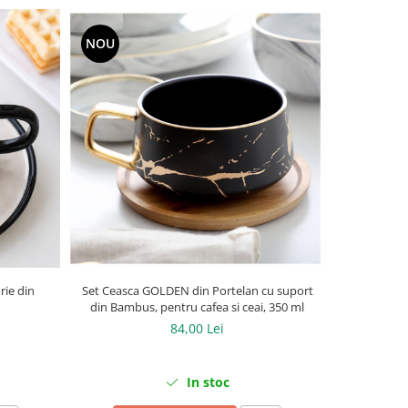
NOU
Set Ceasca GOLDEN din Portelan cu suport
rie din
Serviciu Po
din Bambus, pentru cafea si ceai, 350 ml
84,00 Lei
In stoc