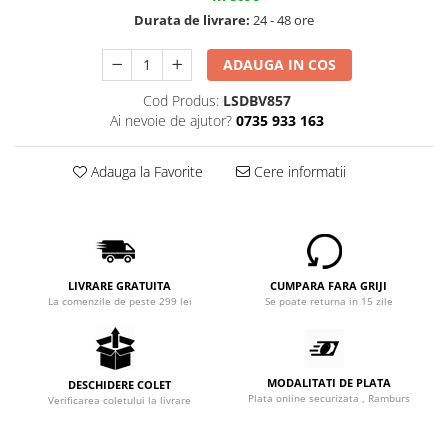
Durata de livrare:
24 - 48 ore
ADAUGA IN COS
Cod Produs:
LSDBV857
Ai nevoie de ajutor?
0735 933 163
Adauga la Favorite
Cere informatii
LIVRARE GRATUITA
CUMPARA FARA GRIJI
La comenzile de peste 299 lei
Se poate returna in 15 zile
MODALITATI DE PLATA
DESCHIDERE COLET
Plata online securizata , Ramburs
Verificarea coletului la livrare