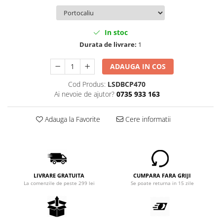
In stoc
Durata de livrare:
1
ADAUGA IN COS
Cod Produs:
LSDBCP470
Ai nevoie de ajutor?
0735 933 163
Adauga la Favorite
Cere informatii
LIVRARE GRATUITA
CUMPARA FARA GRIJI
La comenzile de peste 299 lei
Se poate returna in 15 zile