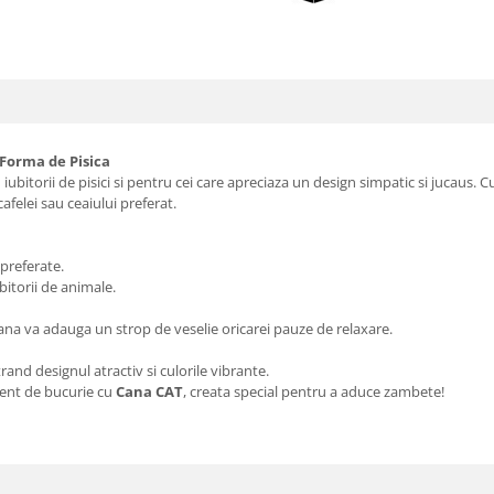
Forma de Pisica
iubitorii de pisici si pentru cei care apreciaza un design simpatic si jucaus.
cafelei sau ceaiului preferat.
 preferate.
bitorii de animale.
cana va adauga un strop de veselie oricarei pauze de relaxare.
and designul atractiv si culorile vibrante.
ment de bucurie cu
Cana CAT
, creata special pentru a aduce zambete!