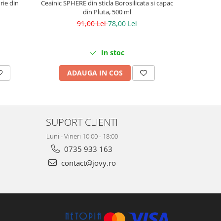
rie din
Ceainic SPHERE din sticla Borosilicata si capac
Set Ceasca
din Pluta, 500 ml
din Bambu
91,00 Lei
78,00 Lei
In stoc
ADAUGA IN COS
V
SUPORT CLIENTI
Luni - Vineri 10:00 - 18:00
0735 933 163
contact@jovy.ro