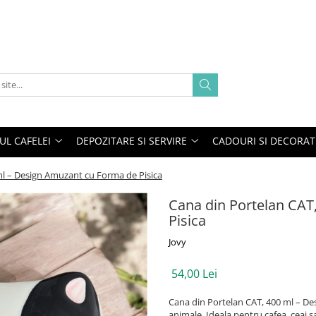
UL CAFELEI
DEPOZITARE SI SERVIRE
CADOURI SI DECORAT
ml – Design Amuzant cu Forma de Pisica
Cana din Portelan CAT
Pisica
Jovy
54,00 Lei
Cana din Portelan CAT, 400 ml – Desi
animale. Ideala pentru cafea, ceai s