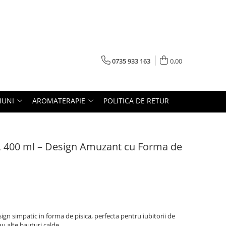
0735 933 163
0,00
IUNI
AROMATERAPIE
POLITICA DE RETUR
, 400 ml – Design Amuzant cu Forma de
gn simpatic in forma de pisica, perfecta pentru iubitorii de
au alte bauturi calde