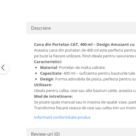
Descriere
Cana din Portelan CAT, 400 ml – Design Amuzant cu 
Aceasta cana din portelan de 400 ml este perfecta pentru 
pe buze la fiecare utilizare, fiind ideala pentru savurarea 
Caracteristici:
Material
: Portelan de inalta calitate.
Capacitate
: 400 ml – suficienta pentru bauturile tale
Design
: Forma adorabila de pisica, perfecta pentru iu
Utilizare:
Ideala pentru cafea, ceai sau alte bauturi calde, aceasta 
Mod de intretinere:
Se poate spala manual sau in masina de spalat vase, pastr
Transforma fiecare ceasca de ceai sau cafea intr-un mo
Informatii conformitate produs
Review-uri
(0)