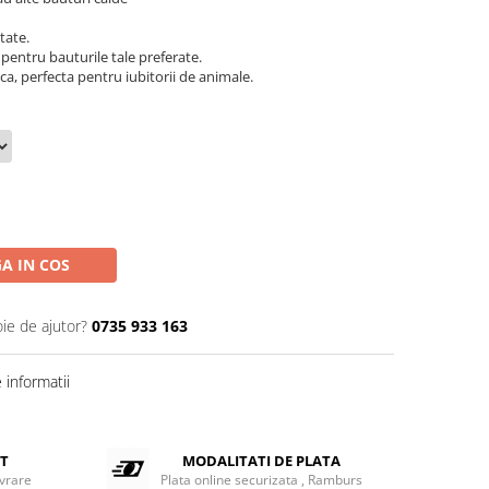
itate.
 pentru bauturile tale preferate.
ca, perfecta pentru iubitorii de animale.
A IN COS
oie de ajutor?
0735 933 163
informatii
ET
MODALITATI DE PLATA
ivrare
Plata online securizata , Ramburs