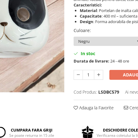
Caracteristici:
Material
: Portelan de inalta cal
Capacitate
: 400 ml – suficienta
Design
: Forma adorabila de pisi
Culoare
:
In stoc
Durata de livrare:
24 - 48 ore
ADAUG
Cod Produs:
LSDBC579
Ai nev
Adauga la Favorite
Cere 
CUMPARA FARA GRIJI
DESCHIDERE COL
Se poate returna in 15 zile
Verificarea coletului la l