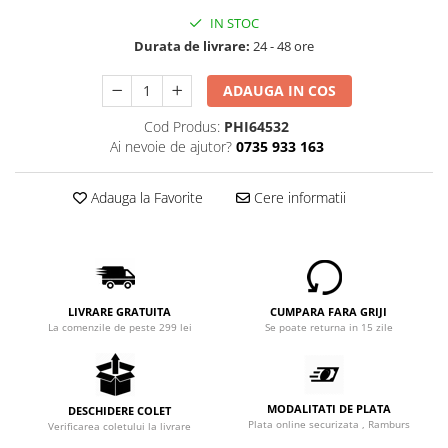
IN STOC
Durata de livrare:
24 - 48 ore
ADAUGA IN COS
Cod Produs:
PHI64532
Ai nevoie de ajutor?
0735 933 163
Adauga la Favorite
Cere informatii
LIVRARE GRATUITA
CUMPARA FARA GRIJI
La comenzile de peste 299 lei
Se poate returna in 15 zile
MODALITATI DE PLATA
DESCHIDERE COLET
Plata online securizata , Ramburs
Verificarea coletului la livrare