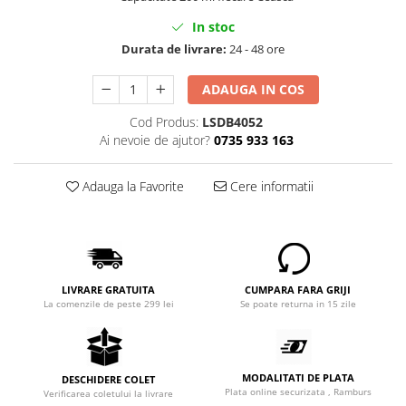
In stoc
Durata de livrare:
24 - 48 ore
ADAUGA IN COS
Cod Produs:
LSDB4052
Ai nevoie de ajutor?
0735 933 163
Adauga la Favorite
Cere informatii
LIVRARE GRATUITA
CUMPARA FARA GRIJI
La comenzile de peste 299 lei
Se poate returna in 15 zile
MODALITATI DE PLATA
DESCHIDERE COLET
Plata online securizata , Ramburs
Verificarea coletului la livrare