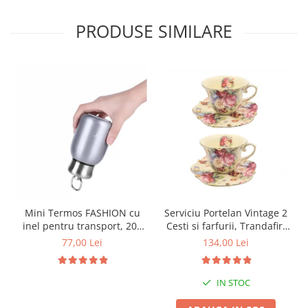
PRODUSE SIMILARE
Mini Termos FASHION cu
Serviciu Portelan Vintage 2
inel pentru transport, 200
Cesti si farfurii, Trandafiri
ml
NEW
77,00 Lei
134,00 Lei
IN STOC