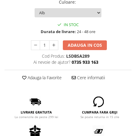
Culoare
:
IN STOC
Durata de livrare:
24 - 48 ore
ADAUGA IN COS
Cod Produs:
LSDBSA289
Ai nevoie de ajutor?
0735 933 163
Adauga la Favorite
Cere informatii
LIVRARE GRATUITA
CUMPARA FARA GRIJI
La comenzile de peste 299 lei
Se poate returna in 15 zile