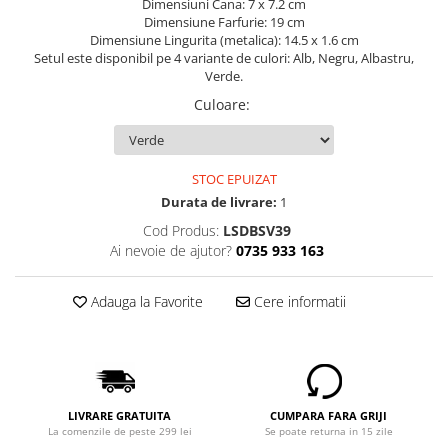
Dimensiuni Cana: 7 x 7.2 cm
Dimensiune Farfurie: 19 cm
Dimensiune Lingurita (metalica): 14.5 x 1.6 cm
Setul este disponibil pe 4 variante de culori: Alb, Negru, Albastru,
Verde.
Culoare
:
STOC EPUIZAT
Durata de livrare:
1
Cod Produs:
LSDBSV39
Ai nevoie de ajutor?
0735 933 163
Adauga la Favorite
Cere informatii
LIVRARE GRATUITA
CUMPARA FARA GRIJI
La comenzile de peste 299 lei
Se poate returna in 15 zile