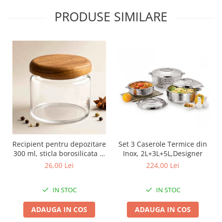
PRODUSE SIMILARE
Recipient pentru depozitare
Set 3 Caserole Termice din
300 ml, sticla borosilicata si
Inox, 2L+3L+5L,Designer
capac din lemn
26,00 Lei
224,00 Lei
IN STOC
IN STOC
ADAUGA IN COS
ADAUGA IN COS