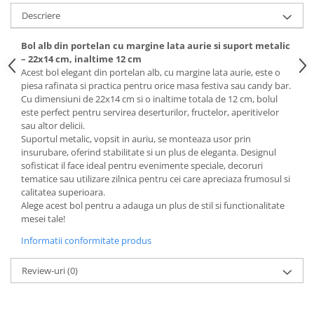
Descriere
Bol alb din portelan cu margine lata aurie si suport metalic
– 22x14 cm, inaltime 12 cm
Acest bol elegant din portelan alb, cu margine lata aurie, este o
piesa rafinata si practica pentru orice masa festiva sau candy bar.
Cu dimensiuni de 22x14 cm si o inaltime totala de 12 cm, bolul
este perfect pentru servirea deserturilor, fructelor, aperitivelor
sau altor delicii.
Suportul metalic, vopsit in auriu, se monteaza usor prin
insurubare, oferind stabilitate si un plus de eleganta. Designul
sofisticat il face ideal pentru evenimente speciale, decoruri
tematice sau utilizare zilnica pentru cei care apreciaza frumosul si
calitatea superioara.
Alege acest bol pentru a adauga un plus de stil si functionalitate
mesei tale!
Informatii conformitate produs
Review-uri
(0)