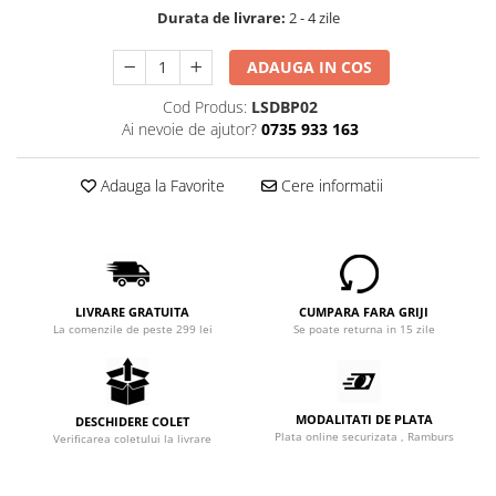
Durata de livrare:
2 - 4 zile
ADAUGA IN COS
Cod Produs:
LSDBP02
Ai nevoie de ajutor?
0735 933 163
Adauga la Favorite
Cere informatii
LIVRARE GRATUITA
CUMPARA FARA GRIJI
La comenzile de peste 299 lei
Se poate returna in 15 zile
MODALITATI DE PLATA
DESCHIDERE COLET
Plata online securizata , Ramburs
Verificarea coletului la livrare