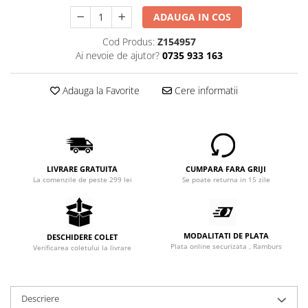
ADAUGA IN COS
Cod Produs:
Z154957
Ai nevoie de ajutor?
0735 933 163
Adauga la Favorite
Cere informatii
LIVRARE GRATUITA
CUMPARA FARA GRIJI
La comenzile de peste 299 lei
Se poate returna in 15 zile
MODALITATI DE PLATA
DESCHIDERE COLET
Plata online securizata , Ramburs
Verificarea coletului la livrare
Descriere