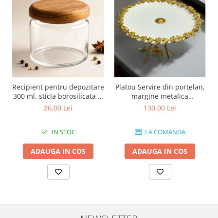
Recipient pentru depozitare
Platou Servire din portelan,
300 ml, sticla borosilicata si
margine metalica
capac din lemn
detasabila aurie si picior
26,00 Lei
130,00 Lei
metalic
IN STOC
LA COMANDA
ADAUGA IN COS
ADAUGA IN COS