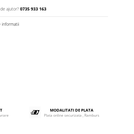
 de ajutor?
0735 933 163
informatii
ET
MODALITATI DE PLATA
ivrare
Plata online securizata , Ramburs