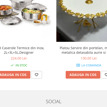
3 Caserole Termice din Inox,
Platou Servire din portelan, 
2L+3L+5L,Designer
metalica detasabila aurie si 
metalic
224,00 Lei
130,00 Lei
IN STOC
LA COMANDA
ADAUGA IN COS
ADAUGA IN COS
SOCIAL