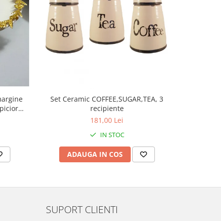
margine
Rasnita ma
Set Ceramic COFFEE,SUGAR,TEA, 3
picior
recipiente
181,00 Lei
IN STOC
AD
ADAUGA IN COS
SUPORT CLIENTI