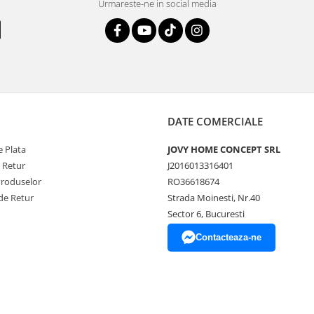
Urmareste-ne in social media
DATE COMERCIALE
 Plata
JOVY HOME CONCEPT SRL
e Retur
J2016013316401
Produselor
RO36618674
de Retur
Strada Moinesti, Nr.40
Sector 6, Bucuresti
Contacteaza-ne