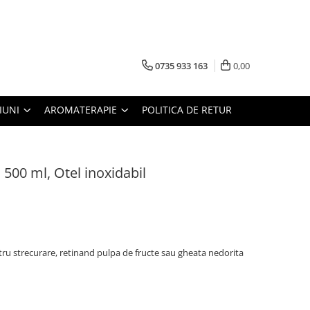
0735 933 163
0,00
IUNI
AROMATERAPIE
POLITICA DE RETUR
 500 ml, Otel inoxidabil
ru strecurare, retinand pulpa de fructe sau gheata nedorita