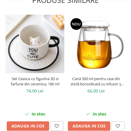
PRODUSE SIMILARE
NOU
Set Ceasca cu figurina 3D si
Cană 500 ml pentru ceai din
farfurie din ceramica, 180 ml
sticlă borosilicată cu infuzor și
capac
74,00 Lei
66,00 Lei
In stoc
In stoc
ADAUGA IN COS
ADAUGA IN COS