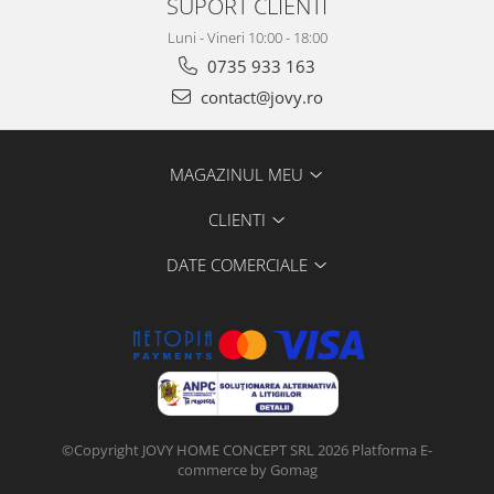
SUPORT CLIENTI
Luni - Vineri 10:00 - 18:00
0735 933 163
contact@jovy.ro
MAGAZINUL MEU
CLIENTI
DATE COMERCIALE
©Copyright JOVY HOME CONCEPT SRL 2026
Platforma E-
commerce by Gomag