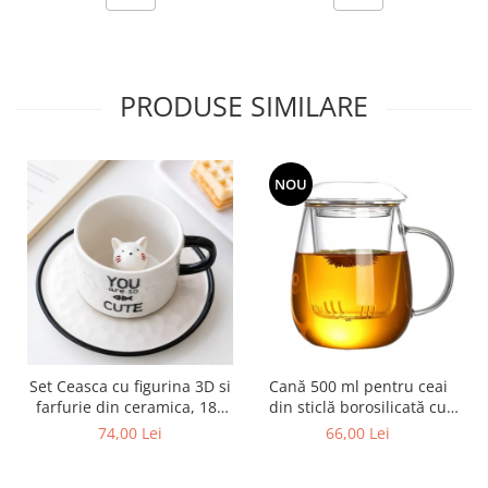
PRODUSE SIMILARE
NOU
Set Ceasca cu figurina 3D si
Cană 500 ml pentru ceai
farfurie din ceramica, 180
din sticlă borosilicată cu
ml
infuzor și capac
74,00 Lei
66,00 Lei