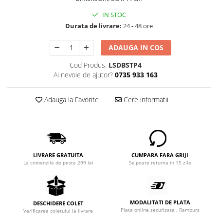
IN STOC
Durata de livrare:
24 - 48 ore
ADAUGA IN COS
Cod Produs:
LSDBSTP4
Ai nevoie de ajutor?
0735 933 163
Adauga la Favorite
Cere informatii
LIVRARE GRATUITA
CUMPARA FARA GRIJI
La comenzile de peste 299 lei
Se poate returna in 15 zile
MODALITATI DE PLATA
DESCHIDERE COLET
Plata online securizata , Ramburs
Verificarea coletului la livrare