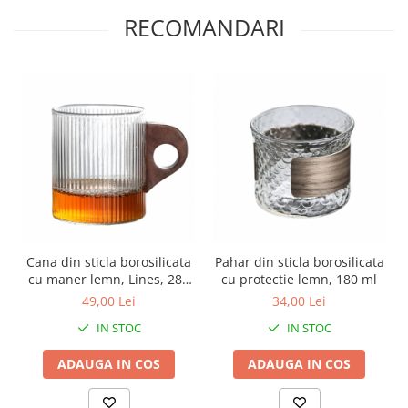
RECOMANDARI
Cana din sticla borosilicata
Pahar din sticla borosilicata
cu maner lemn, Lines, 280
cu protectie lemn, 180 ml
ml
49,00 Lei
34,00 Lei
IN STOC
IN STOC
ADAUGA IN COS
ADAUGA IN COS