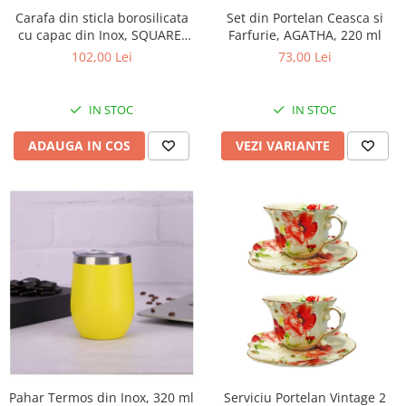
Carafa din sticla borosilicata
Set din Portelan Ceasca si
cu capac din Inox, SQUARE,
Farfurie, AGATHA, 220 ml
1400 ml, 9x13x20 cm
102,00 Lei
73,00 Lei
IN STOC
IN STOC
ADAUGA IN COS
VEZI VARIANTE
Serviciu Portelan Vintage 2
Pahar Termos din Inox, 320 ml