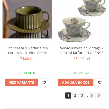
Set Ceasca si Farfurie din
Serviciu Portelan Vintage 2
Ceramica, KLEIN, 200ml
Cesti si farfurii, FLORENCE
74,00 Lei
134,00 Lei
IN STOC
IN STOC
VEZI VARIANTE
ADAUGA IN COS
1
2
3
6
...