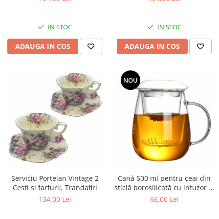
IN STOC
IN STOC
ADAUGA IN COS
ADAUGA IN COS
NOU
Serviciu Portelan Vintage 2
Cană 500 ml pentru ceai din
Cesti si farfurii, Trandafiri
sticlă borosilicată cu infuzor și
capac
134,00 Lei
66,00 Lei