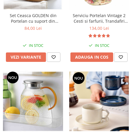
Set Ceasca GOLDEN din
Serviciu Portelan Vintage 2
Portelan cu suport din
Cesti si farfurii, Trandafiri
Bambus, pentru cafea si ceai,
NEW
84,00 Lei
134,00 Lei
350 ml
IN STOC
IN STOC
VEZI VARIANTE
ADAUGA IN COS
NOU
NOU