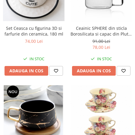
Set Ceasca cu figurina 3D si
Ceainic SPHERE din sticla
farfurie din ceramica, 180 ml
Borosilicata si capac din Pluta,
500 ml
74,00 Lei
91,00 Lei
78,00 Lei
IN STOC
IN STOC
ADAUGA IN COS
ADAUGA IN COS
NOU