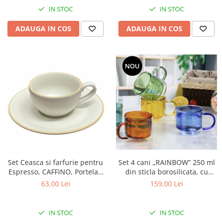
IN STOC
IN STOC
ADAUGA IN COS
ADAUGA IN COS
NOU
Set 4 cani „RAINBOW” 250 ml
Set Ceasca si farfurie pentru
din sticla borosilicata, cu
Espresso, CAFFINO, Portelan
perete dublu, multicolor
cu aspect mat, 80 ml
159,00 Lei
63,00 Lei
IN STOC
IN STOC