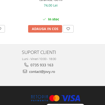
74,00 Lei
In stoc
ADAUGA IN COS
AD
SUPORT CLIENTI
Luni - Vineri 10:00 - 18:00
0735 933 163
contact@jovy.ro