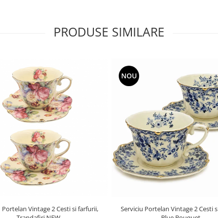
PRODUSE SIMILARE
NOU
 Portelan Vintage 2 Cesti si farfurii,
Serviciu Portelan Vintage 2 Cesti si 
Trandafiri NEW
Blue Bouquet