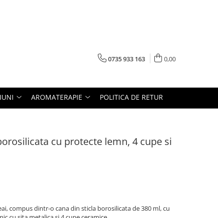
0735 933 163
0,00
IUNI
AROMATERAPIE
POLITICA DE RETUR
orosilicata cu protecte lemn, 4 cupe si
eai, compus dintr-o cana din sticla borosilicata de 380 ml, cu
ic cu sita metalica si 4 cupe ceramice