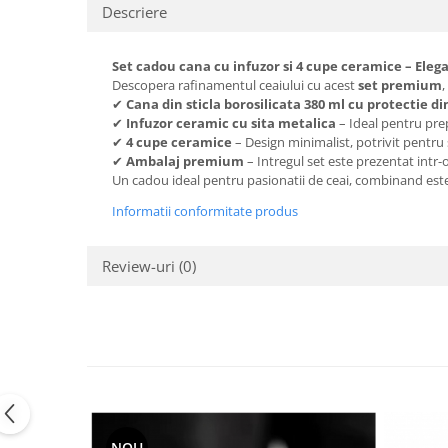
Descriere
Set cadou cana cu infuzor si 4 cupe ceramice – Elegan
Descopera rafinamentul ceaiului cu acest
set premium
,
✔
Cana din sticla borosilicata 380 ml cu protectie d
✔
Infuzor ceramic cu sita metalica
– Ideal pentru prep
✔
4 cupe ceramice
– Design minimalist, potrivit pentru 
✔
Ambalaj premium
– Intregul set este prezentat intr-
Un cadou ideal pentru pasionatii de ceai, combinand est
Informatii conformitate produs
Review-uri
(0)
NOU