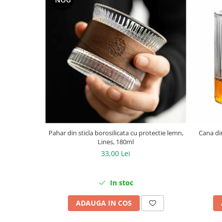
Pahar din sticla borosilicata cu protectie lemn,
Cana din
Lines, 180ml
33,00 Lei
In stoc
ADAUGA IN COS