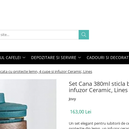
UL CAFELEI
DEPOZITARE SI SERVIRE
CADOURI SI DECORAT
icata cu protecte lemn, 4 cupe si infuzor Ceramic, Lines
Set Cana 380ml sticla b
infuzor Ceramic, Lines
Jovy
163,00 Lei
Un set elegant pentru iubitorii de c
protectie din lemn, un infuzor ceram