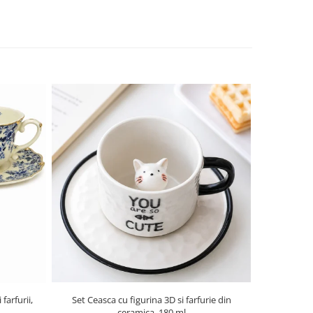
NOU
farfurii,
Set Ceasca cu figurina 3D si farfurie din
Carafa din st
ceramica, 180 ml
SQUA