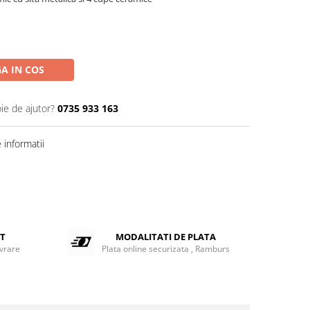
A IN COS
ie de ajutor?
0735 933 163
informatii
ET
MODALITATI DE PLATA
ivrare
Plata online securizata , Ramburs