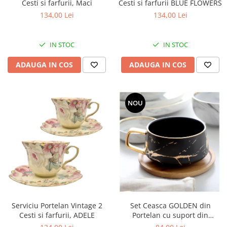
Cesti si farfurii BLUE FLOWERS
Cesti si farfurii, Maci
134,00 Lei
134,00 Lei
IN STOC
IN STOC
ADAUGA IN COS
ADAUGA IN COS
NOU
Serviciu Portelan Vintage 2
Set Ceasca GOLDEN din
Cesti si farfurii, ADELE
Portelan cu suport din
Bambus, pentru cafea si ceai,