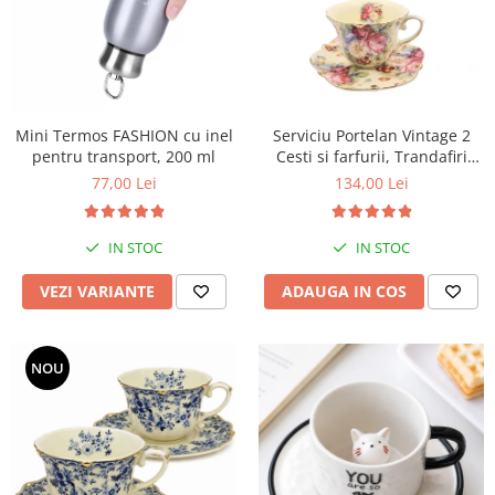
Mini Termos FASHION cu inel
Serviciu Portelan Vintage 2
pentru transport, 200 ml
Cesti si farfurii, Trandafiri
NEW
77,00 Lei
134,00 Lei
IN STOC
IN STOC
VEZI VARIANTE
ADAUGA IN COS
NOU