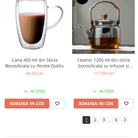
Cana 450 ml din Sticla
Ceainic 1200 ml din sticla
Borosilicata cu Perete Dublu
borosilicata su infuzor si
maner lemn, Fumuriu
44,00 Lei
117,00 Lei
IN STOC
IN STOC
ADAUGA IN COS
ADAUGA IN COS
1
2
3
6
...