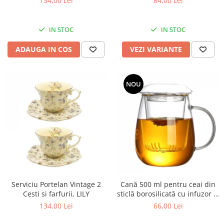
134,00 Lei
84,00 Lei
350 ml
IN STOC
IN STOC
ADAUGA IN COS
VEZI VARIANTE
NOU
Serviciu Portelan Vintage 2
Cană 500 ml pentru ceai din
Cesti si farfurii, LILY
sticlă borosilicată cu infuzor și
capac
134,00 Lei
66,00 Lei