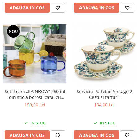
ADAUGA IN COS
ADAUGA IN COS
NOU
Set 4 cani „RAINBOW” 250 ml
Serviciu Portelan Vintage 2
din sticla borosilicata, cu
Cesti si farfurii
perete dublu, multicolor
159,00 Lei
134,00 Lei
IN STOC
IN STOC
ADAUGA IN COS
ADAUGA IN COS