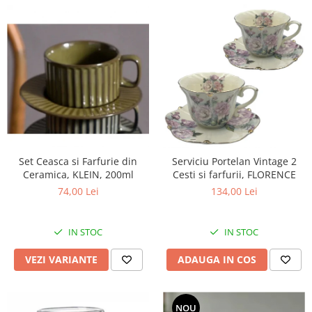
Set Ceasca si Farfurie din
Serviciu Portelan Vintage 2
Ceramica, KLEIN, 200ml
Cesti si farfurii, FLORENCE
74,00 Lei
134,00 Lei
IN STOC
IN STOC
VEZI VARIANTE
ADAUGA IN COS
NOU