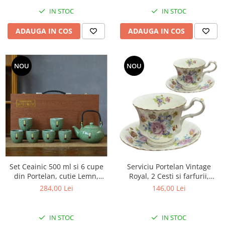
IN STOC
IN STOC
ADAUGA IN COS
ADAUGA IN COS
NOU
NOU
Set Ceainic 500 ml si 6 cupe
Serviciu Portelan Vintage
din Portelan, cutie Lemn,
Royal, 2 Cesti si farfurii,
Verde
SPRING BOUQUET
284,00 Lei
146,00 Lei
IN STOC
IN STOC