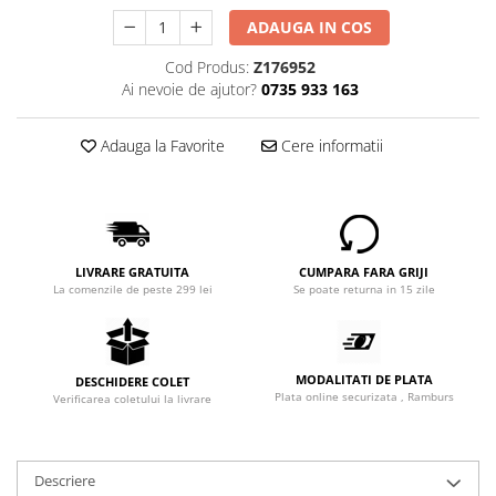
ADAUGA IN COS
Cod Produs:
Z176952
Ai nevoie de ajutor?
0735 933 163
Adauga la Favorite
Cere informatii
LIVRARE GRATUITA
CUMPARA FARA GRIJI
La comenzile de peste 299 lei
Se poate returna in 15 zile
MODALITATI DE PLATA
DESCHIDERE COLET
Plata online securizata , Ramburs
Verificarea coletului la livrare
Descriere