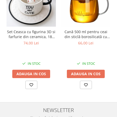
Set Ceasca cu figurina 3D si
Cană 500 ml pentru ceai
farfurie din ceramica, 180
din sticlă borosilicată cu
ml
infuzor și capac
74,00 Lei
66,00 Lei
IN STOC
IN STOC
ADAUGA IN COS
ADAUGA IN COS
NEWSLETTER