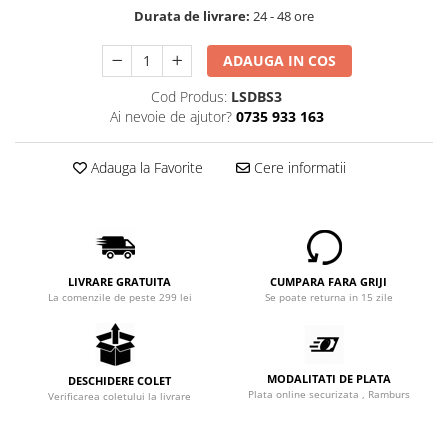
Durata de livrare:
24 - 48 ore
ADAUGA IN COS
Cod Produs:
LSDBS3
Ai nevoie de ajutor?
0735 933 163
Adauga la Favorite
Cere informatii
LIVRARE GRATUITA
CUMPARA FARA GRIJI
La comenzile de peste 299 lei
Se poate returna in 15 zile
MODALITATI DE PLATA
DESCHIDERE COLET
Plata online securizata , Ramburs
Verificarea coletului la livrare