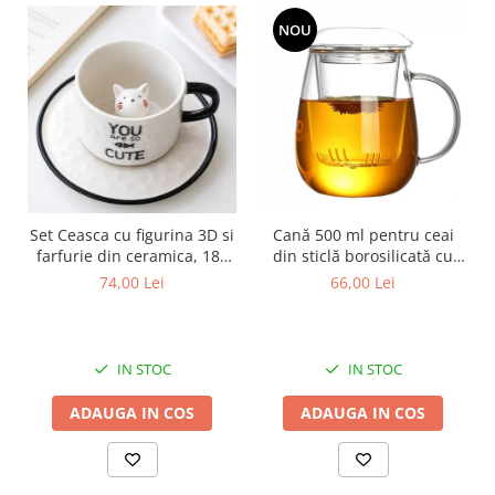
NOU
Set Ceasca cu figurina 3D si
Cană 500 ml pentru ceai
farfurie din ceramica, 180
din sticlă borosilicată cu
ml
infuzor și capac
74,00 Lei
66,00 Lei
IN STOC
IN STOC
ADAUGA IN COS
ADAUGA IN COS