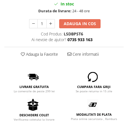
In stoc
Durata de livrare:
24 - 48 ore
ADAUGA IN COS
Cod Produs:
LSDBPST6
Ai nevoie de ajutor?
0735 933 163
Adauga la Favorite
Cere informatii
LIVRARE GRATUITA
CUMPARA FARA GRIJI
La comenzile de peste 299 lei
Se poate returna in 15 zile
MODALITATI DE PLATA
DESCHIDERE COLET
Plata online securizata , Ramburs
Verificarea coletului la livrare