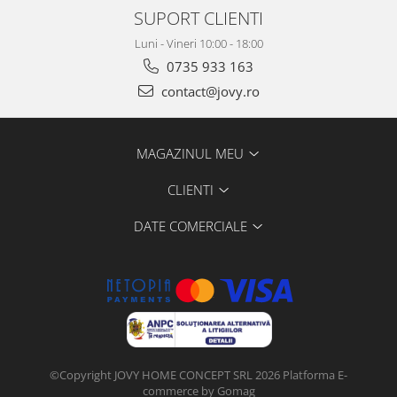
SUPORT CLIENTI
Luni - Vineri 10:00 - 18:00
0735 933 163
contact@jovy.ro
MAGAZINUL MEU
CLIENTI
DATE COMERCIALE
©Copyright JOVY HOME CONCEPT SRL 2026
Platforma E-
commerce by Gomag